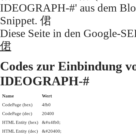
IDEOGRAPH-#' aus dem Block
Snippet. 侰
Diese Seite in den Google-S
侰
Codes zur Einbindung 
IDEOGRAPH-#
Name
Wert
CodePage (hex)
4fb0
CodePage (dec)
20400
HTML Entity (hex)
&#x4fb0;
HTML Entity (dec)
&#20400;