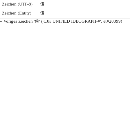
Zeichen (UTF-8)
侰
Zeichen (Entity)
侰
« Voriges Zeichen '侯' ('CJK UNIFIED IDEOGRAPH-#', &#20399)