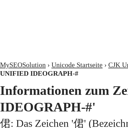
MySEOSolution
›
Unicode Startseite
›
CJK Un
UNIFIED IDEOGRAPH-#
Informationen zum Z
IDEOGRAPH-#'
侰: Das Zeichen '侰' (Bezeic