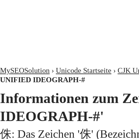
MySEOSolution
›
Unicode Startseite
›
CJK Un
UNIFIED IDEOGRAPH-#
Informationen zum Z
IDEOGRAPH-#'
侏: Das Zeichen '侏' (Bezeic