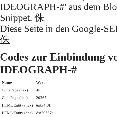
IDEOGRAPH-#' aus dem Block
Snippet. 侏
Diese Seite in den Google-S
侏
Codes zur Einbindung 
IDEOGRAPH-#
Name
Wert
CodePage (hex)
4f8f
CodePage (dec)
20367
HTML Entity (hex)
&#x4f8f;
HTML Entity (dec)
&#20367;