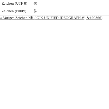
Zeichen (UTF-8)
侏
Zeichen (Entity)
侏
« Voriges Zeichen '侎' ('CJK UNIFIED IDEOGRAPH-#', &#20366)