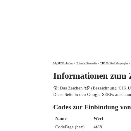
MySEOSolution
›
Unicode Startseite
›
CJK Unified Ideographs
›
Informationen zum
侈: Das Zeichen '侈' (Bezeichnung 'CJK 
Diese Seite in den Google-SERPs anschau
Codes zur Einbindung 
Name
Wert
CodePage (hex)
4f88