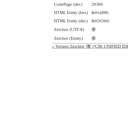
CodePage (dec)
20360
HTML Entity (hex)
&#x4f88;
HTML Entity (dec)
&#20360;
Zeichen (UTF-8)
侈
Zeichen (Entity)
侈
« Voriges Zeichen '侇' ('CJK UNIFIED 