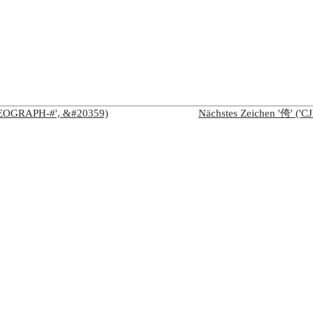
IDEOGRAPH-#', &#20359)
Nächstes Zeichen '侉' (