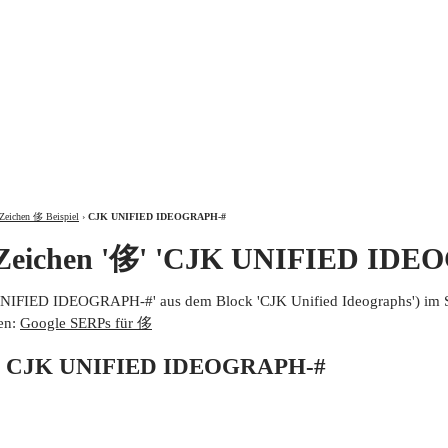
ÜBER
Zeichen 侈 Beispiel
›
CJK UNIFIED IDEOGRAPH-#
 Zeichen '侈' 'CJK UNIFIED IDE
UNIFIED IDEOGRAPH-#' aus dem Block 'CJK Unified Ideographs') im 
en:
Google SERPs für 侈
von CJK UNIFIED IDEOGRAPH-#