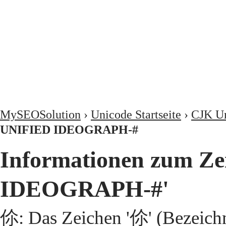
MySEOSolution
›
Unicode Startseite
›
CJK Un
UNIFIED IDEOGRAPH-#
Informationen zum Z
IDEOGRAPH-#'
伱: Das Zeichen '伱' (Bezeic