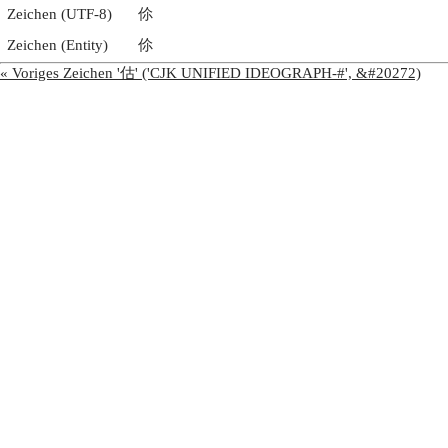
Zeichen (UTF-8)
伱
Zeichen (Entity)
伱
« Voriges Zeichen '估' ('CJK UNIFIED IDEOGRAPH-#', &#20272)