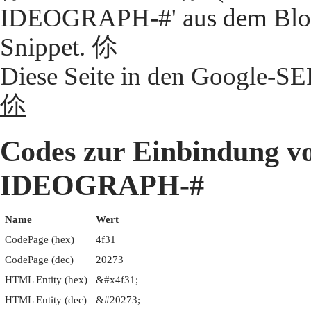
IDEOGRAPH-#' aus dem Block
Snippet. 伱
Diese Seite in den Google-S
伱
Codes zur Einbindung 
IDEOGRAPH-#
Name
Wert
CodePage (hex)
4f31
CodePage (dec)
20273
HTML Entity (hex)
&#x4f31;
HTML Entity (dec)
&#20273;