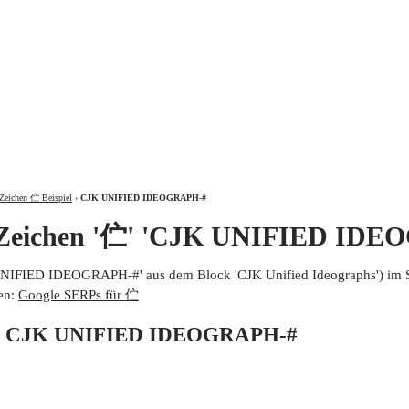
ÜBER
Zeichen 伫 Beispiel
›
CJK UNIFIED IDEOGRAPH-#
 Zeichen '伫' 'CJK UNIFIED IDE
UNIFIED IDEOGRAPH-#' aus dem Block 'CJK Unified Ideographs') im 
en:
Google SERPs für 伫
von CJK UNIFIED IDEOGRAPH-#