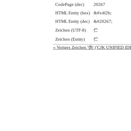
CodePage (dec)
20267
HTML Entity (hex)
&#x4f2b;
HTML Entity (dec)
&#20267;
Zeichen (UTF-8)
伫
Zeichen (Entity)
伫
« Voriges Zeichen '伪' ('CJK UNIFIED 