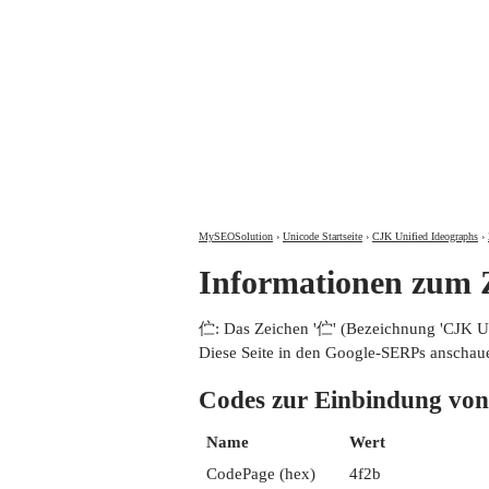
MySEOSolution
›
Unicode Startseite
›
CJK Unified Ideographs
›
Informationen zum
伫: Das Zeichen '伫' (Bezeichnung 'CJK 
Diese Seite in den Google-SERPs anschau
Codes zur Einbindung 
Name
Wert
CodePage (hex)
4f2b