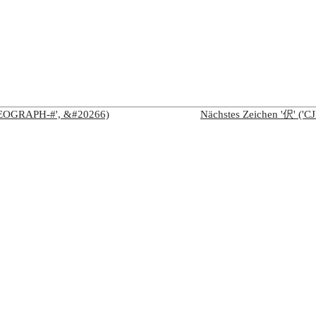
IDEOGRAPH-#', &#20266)
Nächstes Zeichen '伬' (