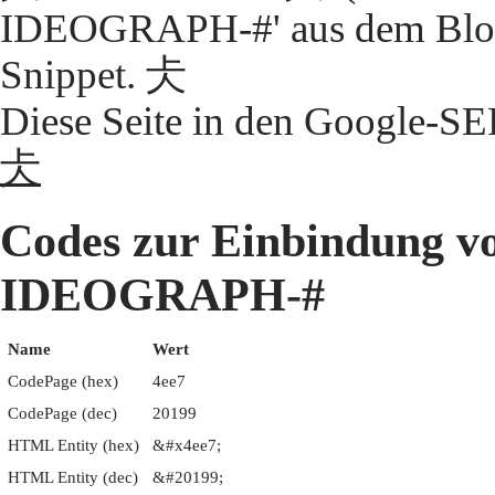
IDEOGRAPH-#' aus dem Block
Snippet. 仧
Diese Seite in den Google-S
仧
Codes zur Einbindung 
IDEOGRAPH-#
Name
Wert
CodePage (hex)
4ee7
CodePage (dec)
20199
HTML Entity (hex)
&#x4ee7;
HTML Entity (dec)
&#20199;