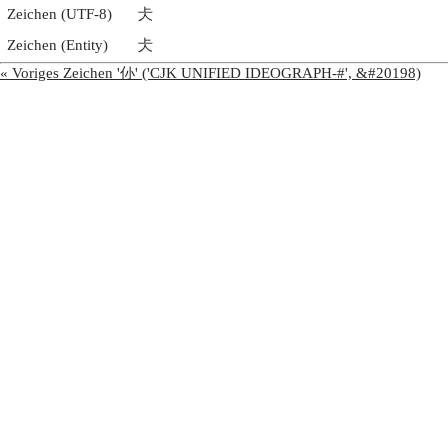
Zeichen (UTF-8)
仧
Zeichen (Entity)
仧
« Voriges Zeichen '仦' ('CJK UNIFIED IDEOGRAPH-#', &#20198)