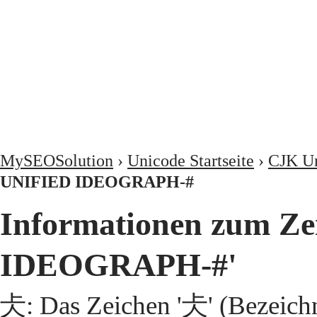
MySEOSolution
›
Unicode Startseite
›
CJK Un
UNIFIED IDEOGRAPH-#
Informationen zum Z
IDEOGRAPH-#'
仧: Das Zeichen '仧' (Bezeic