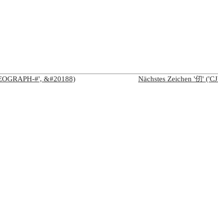
IDEOGRAPH-#', &#20188)
Nächstes Zeichen '仞' (