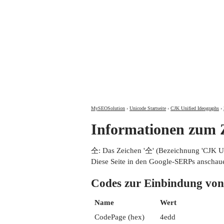
MySEOSolution
›
Unicode Startseite
›
CJK Unified Ideographs
›
Informationen zum
仝: Das Zeichen '仝' (Bezeichnung 'CJK 
Diese Seite in den Google-SERPs anschau
Codes zur Einbindung 
Name
Wert
CodePage (hex)
4edd