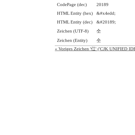
CodePage (dec)
20189
HTML Entity (hex)
&#x4edd;
HTML Entity (dec)
&#20189;
Zeichen (UTF-8)
仝
Zeichen (Entity)
仝
« Voriges Zeichen '仜' ('CJK UNIFIED 