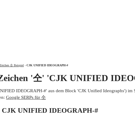
ÜBER
Zeichen 仝 Beispiel
›
CJK UNIFIED IDEOGRAPH-#
 Zeichen '仝' 'CJK UNIFIED IDE
UNIFIED IDEOGRAPH-#' aus dem Block 'CJK Unified Ideographs') im 
en:
Google SERPs für 仝
von CJK UNIFIED IDEOGRAPH-#