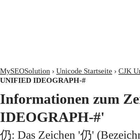
MySEOSolution
›
Unicode Startseite
›
CJK Un
UNIFIED IDEOGRAPH-#
Informationen zum Z
IDEOGRAPH-#'
仍: Das Zeichen '仍' (Bezeic