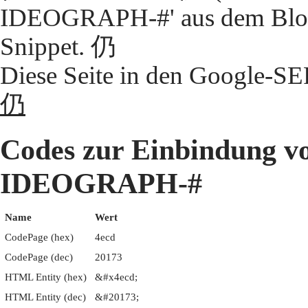
IDEOGRAPH-#' aus dem Block
Snippet. 仍
Diese Seite in den Google-S
仍
Codes zur Einbindung 
IDEOGRAPH-#
Name
Wert
CodePage (hex)
4ecd
CodePage (dec)
20173
HTML Entity (hex)
&#x4ecd;
HTML Entity (dec)
&#20173;