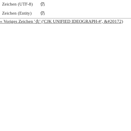
Zeichen (UTF-8)
仍
Zeichen (Entity)
仍
« Voriges Zeichen '仌' ('CJK UNIFIED IDEOGRAPH-#', &#20172)