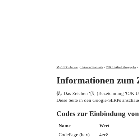
MySEOSolution
›
Unicode Startseite
›
CJK Unified Ideographs
›
Informationen zum
仈: Das Zeichen '仈' (Bezeichnung 'CJK 
Diese Seite in den Google-SERPs anschau
Codes zur Einbindung 
Name
Wert
CodePage (hex)
4ec8