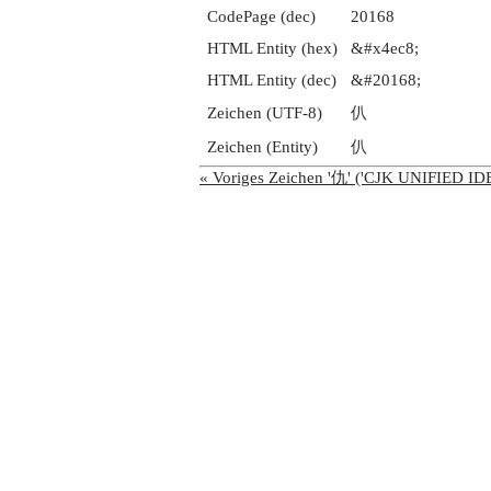
CodePage (dec)
20168
HTML Entity (hex)
&#x4ec8;
HTML Entity (dec)
&#20168;
Zeichen (UTF-8)
仈
Zeichen (Entity)
仈
« Voriges Zeichen '仇' ('CJK UNIFIED 