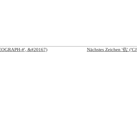
IDEOGRAPH-#', &#20167)
Nächstes Zeichen '仉' (