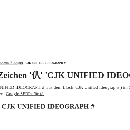
ÜBER
Zeichen 仈 Beispiel
›
CJK UNIFIED IDEOGRAPH-#
 Zeichen '仈' 'CJK UNIFIED IDE
UNIFIED IDEOGRAPH-#' aus dem Block 'CJK Unified Ideographs') im 
en:
Google SERPs für 仈
von CJK UNIFIED IDEOGRAPH-#