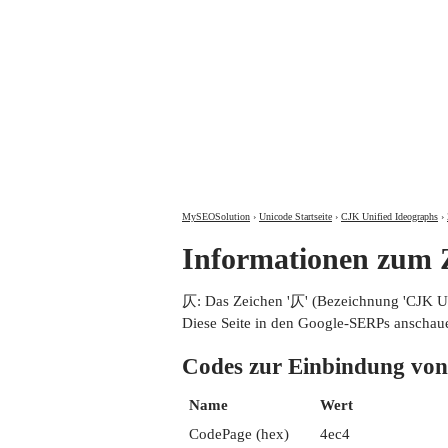
MySEOSolution
›
Unicode Startseite
›
CJK Unified Ideographs
›
Informationen zum
仄: Das Zeichen '仄' (Bezeichnung 'CJK 
Diese Seite in den Google-SERPs anschau
Codes zur Einbindung 
Name
Wert
CodePage (hex)
4ec4