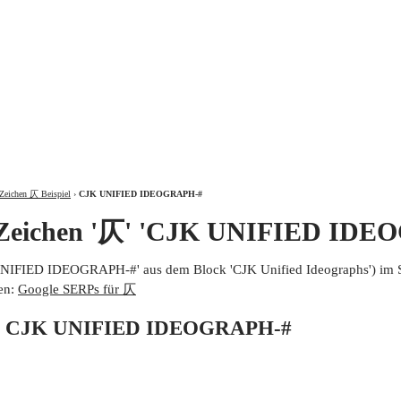
ÜBER
Zeichen 仄 Beispiel
›
CJK UNIFIED IDEOGRAPH-#
 Zeichen '仄' 'CJK UNIFIED IDE
UNIFIED IDEOGRAPH-#' aus dem Block 'CJK Unified Ideographs') im 
en:
Google SERPs für 仄
von CJK UNIFIED IDEOGRAPH-#