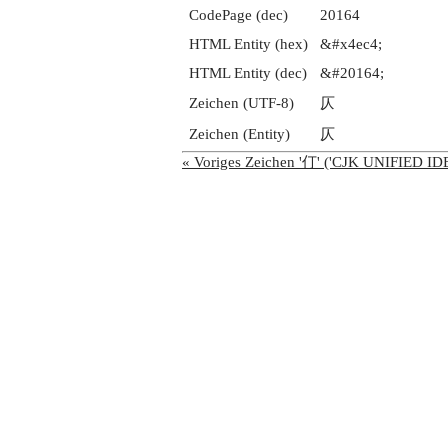
CodePage (dec)
20164
HTML Entity (hex)
&#x4ec4;
HTML Entity (dec)
&#20164;
Zeichen (UTF-8)
仄
Zeichen (Entity)
仄
« Voriges Zeichen '仃' ('CJK UNIFIED 