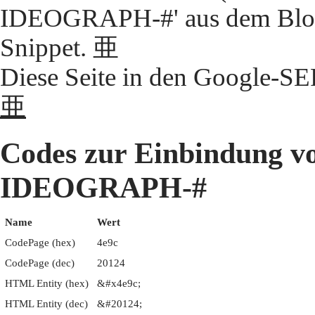
IDEOGRAPH-#' aus dem Block
Snippet. 亜
Diese Seite in den Google-S
亜
Codes zur Einbindung 
IDEOGRAPH-#
Name
Wert
CodePage (hex)
4e9c
CodePage (dec)
20124
HTML Entity (hex)
&#x4e9c;
HTML Entity (dec)
&#20124;