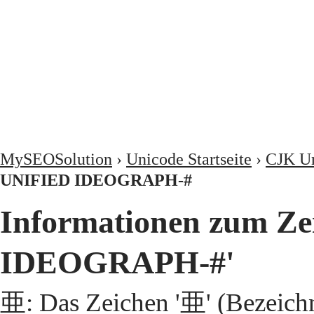
MySEOSolution
›
Unicode Startseite
›
CJK Un
UNIFIED IDEOGRAPH-#
Informationen zum Z
IDEOGRAPH-#'
亜: Das Zeichen '亜' (Bezeic