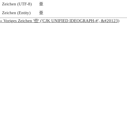
Zeichen (UTF-8)
亜
Zeichen (Entity)
亜
« Voriges Zeichen '些' ('CJK UNIFIED IDEOGRAPH-#', &#20123)