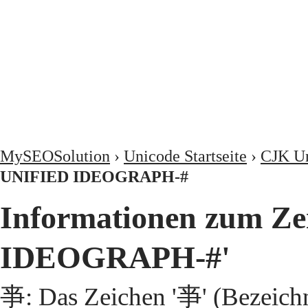
MySEOSolution
›
Unicode Startseite
›
CJK Un
UNIFIED IDEOGRAPH-#
Informationen zum Z
IDEOGRAPH-#'
亊: Das Zeichen '亊' (Bezeic