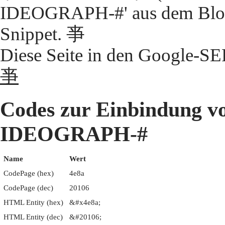
IDEOGRAPH-#' aus dem Block
Snippet. 亊
Diese Seite in den Google-S
亊
Codes zur Einbindung 
IDEOGRAPH-#
Name
Wert
CodePage (hex)
4e8a
CodePage (dec)
20106
HTML Entity (hex)
&#x4e8a;
HTML Entity (dec)
&#20106;