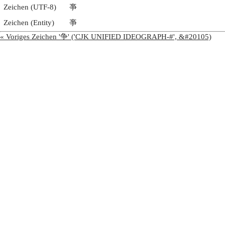
Zeichen (UTF-8)
亊
Zeichen (Entity)
亊
« Voriges Zeichen '争' ('CJK UNIFIED IDEOGRAPH-#', &#20105)