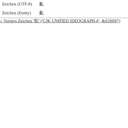
Zeichen (UTF-8)
亂
Zeichen (Entity)
亂
« Voriges Zeichen '亁' ('CJK UNIFIED IDEOGRAPH-#', &#20097)