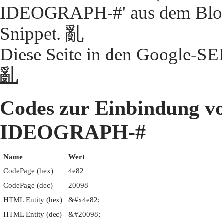
IDEOGRAPH-#' aus dem Block
Snippet. 亂
Diese Seite in den Google-S
亂
Codes zur Einbindung 
IDEOGRAPH-#
Name
Wert
CodePage (hex)
4e82
CodePage (dec)
20098
HTML Entity (hex)
&#x4e82;
HTML Entity (dec)
&#20098;