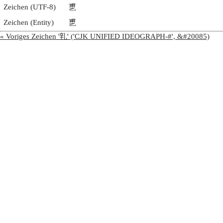
Zeichen (UTF-8)
乶
Zeichen (Entity)
乶
« Voriges Zeichen '乵' ('CJK UNIFIED IDEOGRAPH-#', &#20085)