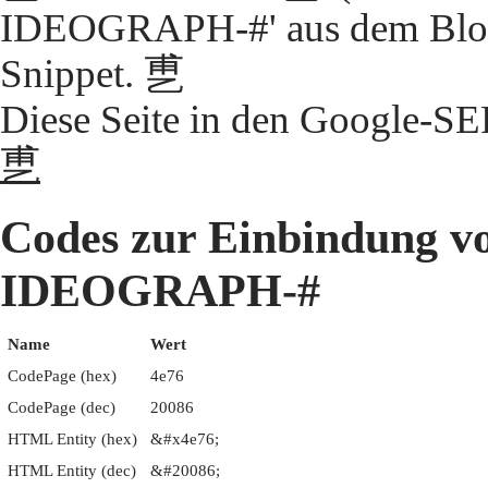
IDEOGRAPH-#' aus dem Block
Snippet. 乶
Diese Seite in den Google-S
乶
Codes zur Einbindung 
IDEOGRAPH-#
Name
Wert
CodePage (hex)
4e76
CodePage (dec)
20086
HTML Entity (hex)
&#x4e76;
HTML Entity (dec)
&#20086;