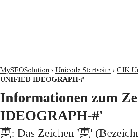
MySEOSolution
›
Unicode Startseite
›
CJK Un
UNIFIED IDEOGRAPH-#
Informationen zum Z
IDEOGRAPH-#'
乶: Das Zeichen '乶' (Bezeic