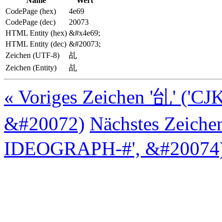
Name
Wert
CodePage (hex)
4e69
CodePage (dec)
20073
HTML Entity (hex)
&#x4e69;
HTML Entity (dec)
&#20073;
Zeichen (UTF-8)
乩
Zeichen (Entity)
乩
« Voriges Zeichen '乨' ('
&#20072)
Nächstes Zeiche
IDEOGRAPH-#', &#20074)