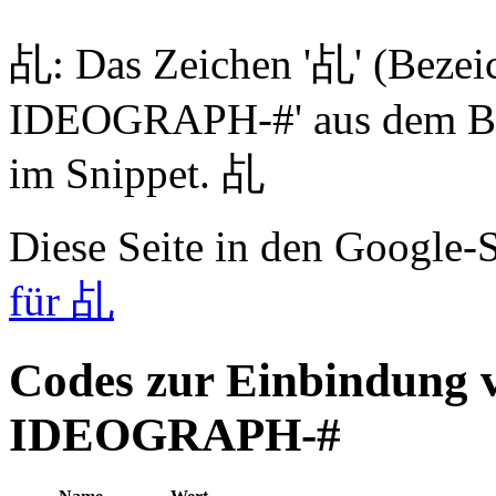
乩: Das Zeichen '乩' (Beze
IDEOGRAPH-#' aus dem Blo
im Snippet. 乩
Diese Seite in den Google
für 乩
Codes zur Einbindung
IDEOGRAPH-#