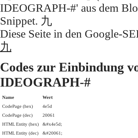
IDEOGRAPH-#' aus dem Block
Snippet. 九
Diese Seite in den Google-S
九
Codes zur Einbindung 
IDEOGRAPH-#
Name
Wert
CodePage (hex)
4e5d
CodePage (dec)
20061
HTML Entity (hex)
&#x4e5d;
HTML Entity (dec)
&#20061;