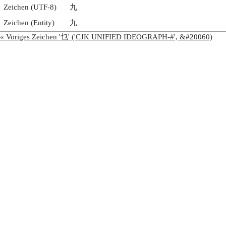
Zeichen (UTF-8)
九
Zeichen (Entity)
九
« Voriges Zeichen '乜' ('CJK UNIFIED IDEOGRAPH-#', &#20060)