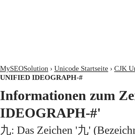
MySEOSolution
›
Unicode Startseite
›
CJK Un
UNIFIED IDEOGRAPH-#
Informationen zum Z
IDEOGRAPH-#'
九: Das Zeichen '九' (Bezeic