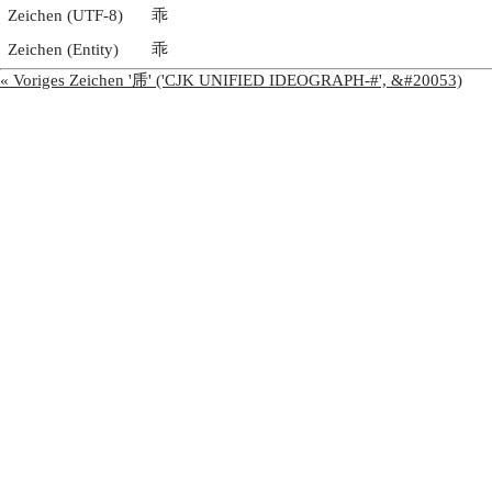
Zeichen (UTF-8)
乖
Zeichen (Entity)
乖
« Voriges Zeichen '乕' ('CJK UNIFIED IDEOGRAPH-#', &#20053)