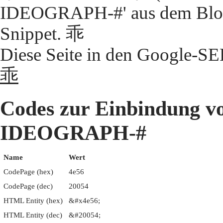
IDEOGRAPH-#' aus dem Block
Snippet. 乖
Diese Seite in den Google-S
乖
Codes zur Einbindung 
IDEOGRAPH-#
Name
Wert
CodePage (hex)
4e56
CodePage (dec)
20054
HTML Entity (hex)
&#x4e56;
HTML Entity (dec)
&#20054;