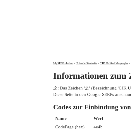
MySEOSolution
›
Unicode Startseite
›
CJK Unified Ideographs
›
Informationen zum
之: Das Zeichen '之' (Bezeichnung 'CJK 
Diese Seite in den Google-SERPs anschau
Codes zur Einbindung 
Name
Wert
CodePage (hex)
4e4b