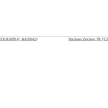
IDEOGRAPH-#', &#20042)
Nächstes Zeichen '乌' (