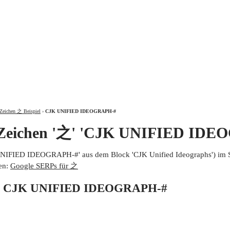
ÜBER
Zeichen 之 Beispiel
›
CJK UNIFIED IDEOGRAPH-#
 Zeichen '之' 'CJK UNIFIED IDE
UNIFIED IDEOGRAPH-#' aus dem Block 'CJK Unified Ideographs') im 
en:
Google SERPs für 之
von CJK UNIFIED IDEOGRAPH-#