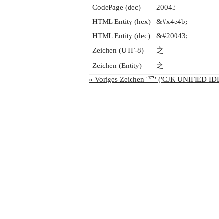
CodePage (dec)
20043
HTML Entity (hex)
&#x4e4b;
HTML Entity (dec)
&#20043;
Zeichen (UTF-8)
之
Zeichen (Entity)
之
« Voriges Zeichen '乊' ('CJK UNIFIED 