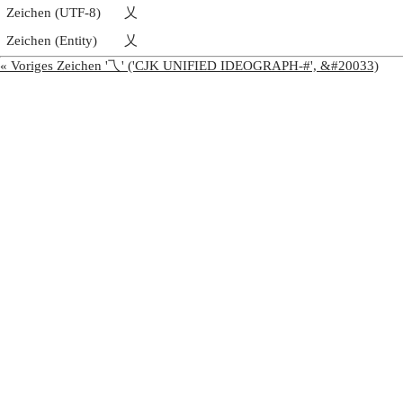
Zeichen (UTF-8)
乂
Zeichen (Entity)
乂
« Voriges Zeichen '乁' ('CJK UNIFIED IDEOGRAPH-#', &#20033)