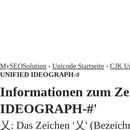
MySEOSolution
›
Unicode Startseite
›
CJK Un
UNIFIED IDEOGRAPH-#
Informationen zum Z
IDEOGRAPH-#'
乂: Das Zeichen '乂' (Bezeic