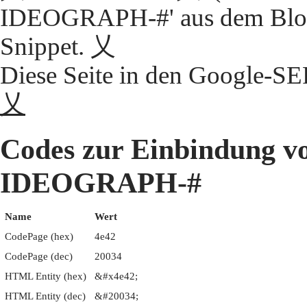
IDEOGRAPH-#' aus dem Block
Snippet. 乂
Diese Seite in den Google-S
乂
Codes zur Einbindung 
IDEOGRAPH-#
Name
Wert
CodePage (hex)
4e42
CodePage (dec)
20034
HTML Entity (hex)
&#x4e42;
HTML Entity (dec)
&#20034;