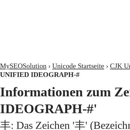
MySEOSolution
›
Unicode Startseite
›
CJK Un
UNIFIED IDEOGRAPH-#
Informationen zum Z
IDEOGRAPH-#'
丰: Das Zeichen '丰' (Bezeic