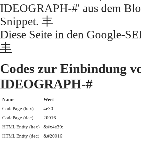
IDEOGRAPH-#' aus dem Block
Snippet. 丰
Diese Seite in den Google-S
丰
Codes zur Einbindung 
IDEOGRAPH-#
Name
Wert
CodePage (hex)
4e30
CodePage (dec)
20016
HTML Entity (hex)
&#x4e30;
HTML Entity (dec)
&#20016;