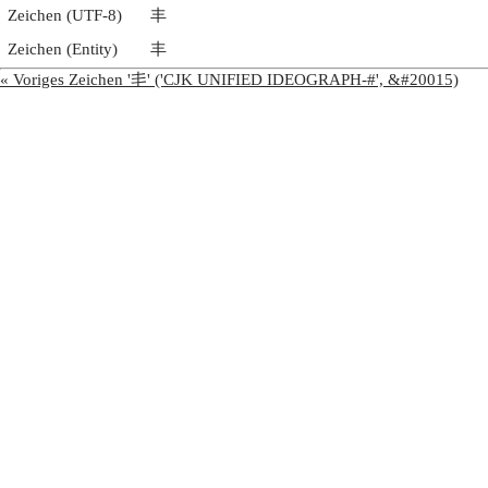
Zeichen (UTF-8)
丰
Zeichen (Entity)
丰
« Voriges Zeichen '丯' ('CJK UNIFIED IDEOGRAPH-#', &#20015)