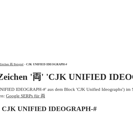
ÜBER
Zeichen 両 Beispiel
›
CJK UNIFIED IDEOGRAPH-#
 Zeichen '両' 'CJK UNIFIED IDE
UNIFIED IDEOGRAPH-#' aus dem Block 'CJK Unified Ideographs') im 
en:
Google SERPs für 両
von CJK UNIFIED IDEOGRAPH-#