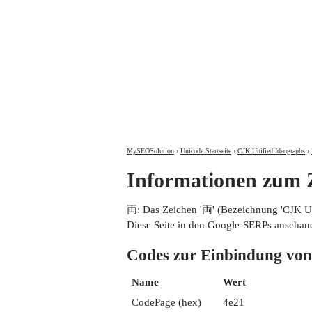
MySEOSolution
›
Unicode Startseite
›
CJK Unified Ideographs
›
Informationen zum
両: Das Zeichen '両' (Bezeichnung 'CJK 
Diese Seite in den Google-SERPs anschau
Codes zur Einbindung 
Name
Wert
CodePage (hex)
4e21