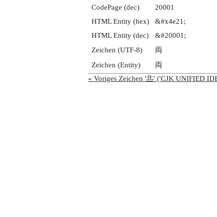
CodePage (dec)
20001
HTML Entity (hex)
&#x4e21;
HTML Entity (dec)
&#20001;
Zeichen (UTF-8)
両
Zeichen (Entity)
両
« Voriges Zeichen '丠' ('CJK UNIFIED 