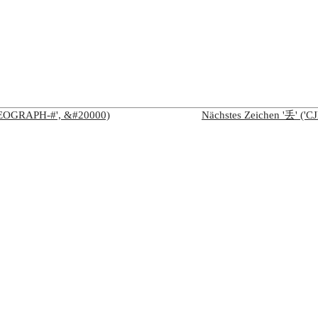
IDEOGRAPH-#', &#20000)
Nächstes Zeichen '丢' (