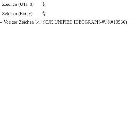
Zeichen (UTF-8)
专
Zeichen (Entity)
专
« Voriges Zeichen '丒' ('CJK UNIFIED IDEOGRAPH-#', &#19986)