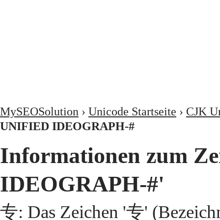
MySEOSolution
›
Unicode Startseite
›
CJK Un
UNIFIED IDEOGRAPH-#
Informationen zum Z
IDEOGRAPH-#'
专: Das Zeichen '专' (Bezeic