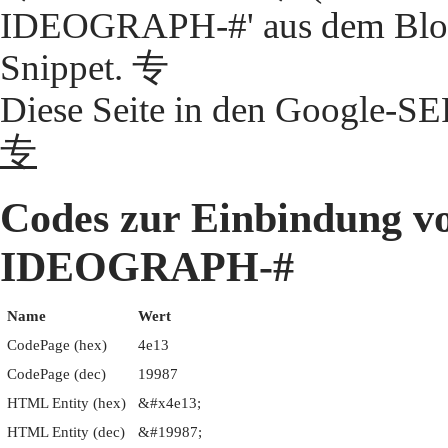
IDEOGRAPH-#' aus dem Block
Snippet. 专
Diese Seite in den Google-S
专
Codes zur Einbindung 
IDEOGRAPH-#
Name
Wert
CodePage (hex)
4e13
CodePage (dec)
19987
HTML Entity (hex)
&#x4e13;
HTML Entity (dec)
&#19987;