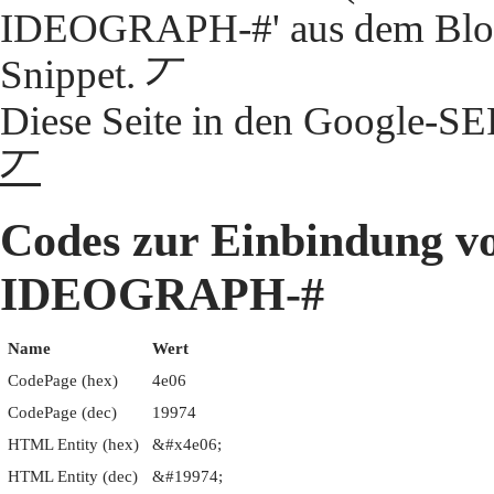
IDEOGRAPH-#' aus dem Block
Snippet. 丆
Diese Seite in den Google-S
丆
Codes zur Einbindung 
IDEOGRAPH-#
Name
Wert
CodePage (hex)
4e06
CodePage (dec)
19974
HTML Entity (hex)
&#x4e06;
HTML Entity (dec)
&#19974;