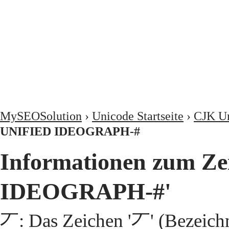
MySEOSolution
›
Unicode Startseite
›
CJK Un
UNIFIED IDEOGRAPH-#
Informationen zum Z
IDEOGRAPH-#'
丆: Das Zeichen '丆' (Bezeic