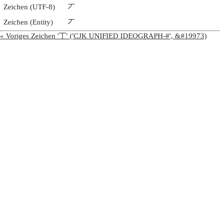
Zeichen (UTF-8)
丆
Zeichen (Entity)
丆
« Voriges Zeichen '丅' ('CJK UNIFIED IDEOGRAPH-#', &#19973)