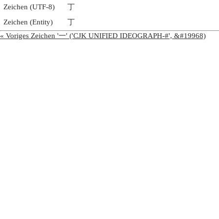
Zeichen (UTF-8)
丁
Zeichen (Entity)
丁
« Voriges Zeichen '一' ('CJK UNIFIED IDEOGRAPH-#', &#19968)