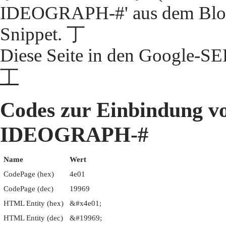
IDEOGRAPH-#' aus dem Block
Snippet. 丁
Diese Seite in den Google-S
丁
Codes zur Einbindung 
IDEOGRAPH-#
Name
Wert
CodePage (hex)
4e01
CodePage (dec)
19969
HTML Entity (hex)
&#x4e01;
HTML Entity (dec)
&#19969;