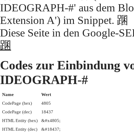
IDEOGRAPH-#' aus dem Block
Extension A') im Snippet. 䠅
Diese Seite in den Google-S
䠅
Codes zur Einbindung 
IDEOGRAPH-#
Name
Wert
CodePage (hex)
4805
CodePage (dec)
18437
HTML Entity (hex)
&#x4805;
HTML Entity (dec)
&#18437;