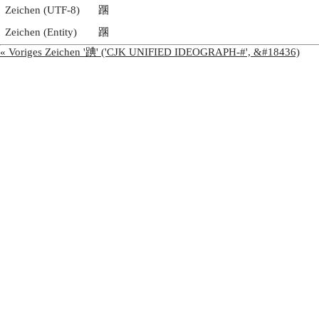
Zeichen (UTF-8)
䠅
Zeichen (Entity)
䠅
« Voriges Zeichen '䠄' ('CJK UNIFIED IDEOGRAPH-#', &#18436)