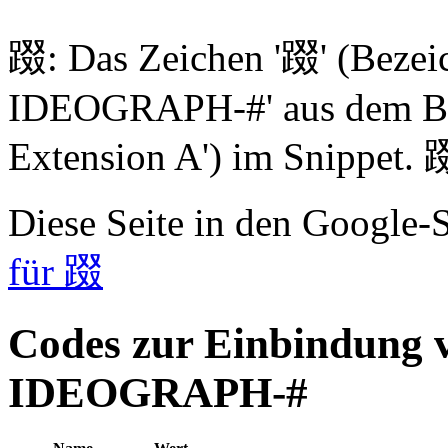
䟾: Das Zeichen '䟾' (Beze
IDEOGRAPH-#' aus dem Blo
Extension A') im Snippet. 
Diese Seite in den Google
für 䟾
Codes zur Einbindung
IDEOGRAPH-#