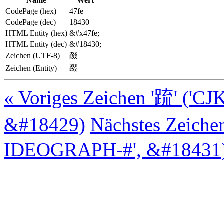
Name
Wert
CodePage (hex)
47fe
CodePage (dec)
18430
HTML Entity (hex)
&#x47fe;
HTML Entity (dec)
&#18430;
Zeichen (UTF-8)
䟾
Zeichen (Entity)
䟾
« Voriges Zeichen '䟽' ('
&#18429)
Nächstes Zeiche
IDEOGRAPH-#', &#18431)