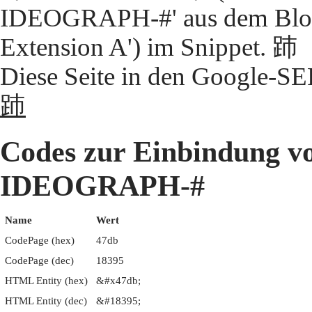
IDEOGRAPH-#' aus dem Block
Extension A') im Snippet. 䟛
Diese Seite in den Google-S
䟛
Codes zur Einbindung 
IDEOGRAPH-#
Name
Wert
CodePage (hex)
47db
CodePage (dec)
18395
HTML Entity (hex)
&#x47db;
HTML Entity (dec)
&#18395;