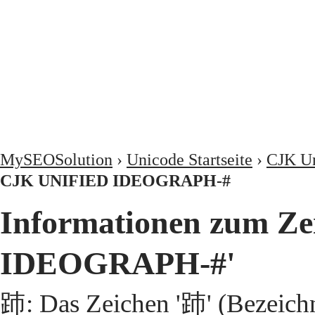
MySEOSolution
›
Unicode Startseite
›
CJK Un
CJK UNIFIED IDEOGRAPH-#
Informationen zum Z
IDEOGRAPH-#'
䟛: Das Zeichen '䟛' (Bezeic