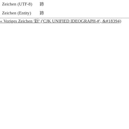
Zeichen (UTF-8)
䟛
Zeichen (Entity)
䟛
« Voriges Zeichen '䟚' ('CJK UNIFIED IDEOGRAPH-#', &#18394)