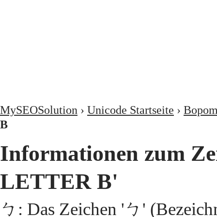
MySEOSolution
›
Unicode Startseite
›
Bopom
B
Informationen zum 
LETTER B'
ㄅ: Das Zeichen 'ㄅ' (Beze