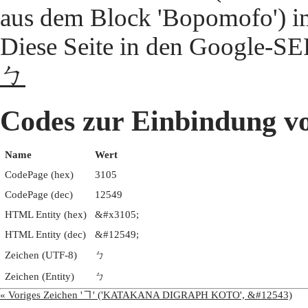
aus dem Block 'Bopomofo') i
Diese Seite in den Google-S
ㄅ
Codes zur Einbindun
Name
Wert
CodePage (hex)
3105
CodePage (dec)
12549
HTML Entity (hex)
&#x3105;
HTML Entity (dec)
&#12549;
Zeichen (UTF-8)
ㄅ
Zeichen (Entity)
ㄅ
« Voriges Zeichen 'ヿ' ('KATAKANA DIGRAPH KOTO', &#12543)