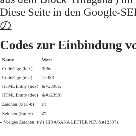
Diese Seite in den Google-S
の
Codes zur Einbindun
Name
Wert
CodePage (hex)
306e
CodePage (dec)
12398
HTML Entity (hex)
&#x306e;
HTML Entity (dec)
&#12398;
Zeichen (UTF-8)
の
Zeichen (Entity)
の
« Voriges Zeichen 'ね' ('HIRAGANA LETTER NE', &#12397)