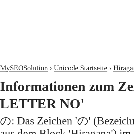
MySEOSolution
›
Unicode Startseite
›
Hiraga
Informationen zum Z
LETTER NO'
の: Das Zeichen 'の' (Beze
aus dem Block 'Hiragana') im