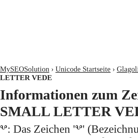
MySEOSolution
›
Unicode Startseite
›
Glagoli
LETTER VEDE
Informationen zum Z
SMALL LETTER VE
ⰲ: Das Zeichen 'ⰲ' (Bezei