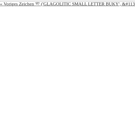
« Voriges Zeichen 'ⰱ' ('GLAGOLITIC SMALL LETTER BUKY', &#113