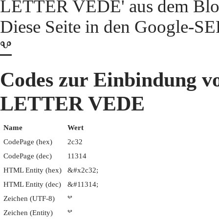
LETTER VEDE' aus dem Block 
Diese Seite in den Google-S
ⰲ
Codes zur Einbindun
LETTER VEDE
Name
Wert
CodePage (hex)
2c32
CodePage (dec)
11314
HTML Entity (hex)
&#x2c32;
HTML Entity (dec)
&#11314;
Zeichen (UTF-8)
ⰲ
Zeichen (Entity)
ⰲ