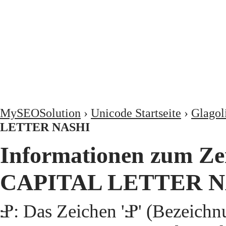
MySEOSolution
›
Unicode Startseite
›
Glagoli
LETTER NASHI
Informationen zum Z
CAPITAL LETTER N
Ⱀ: Das Zeichen 'Ⱀ' (Bezei