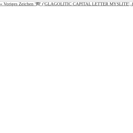
« Voriges Zeichen 'Ⰿ' ('GLAGOLITIC CAPITAL LETTER MYSLITE',