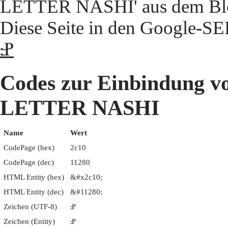
LETTER NASHI' aus dem Block
Diese Seite in den Google-S
Ⱀ
Codes zur Einbindung
LETTER NASHI
Name
Wert
CodePage (hex)
2c10
CodePage (dec)
11280
HTML Entity (hex)
&#x2c10;
HTML Entity (dec)
&#11280;
Zeichen (UTF-8)
Ⱀ
Zeichen (Entity)
Ⱀ