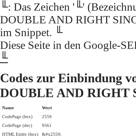
╙: Das Zeichen '╙' (Bezei
DOUBLE AND RIGHT SINGLE'
im Snippet. ╙
Diese Seite in den Google-S
╙
Codes zur Einbindung
DOUBLE AND RIGHT 
Name
Wert
CodePage (hex)
2559
CodePage (dec)
9561
HTML Entity (hex)
&#x2559;