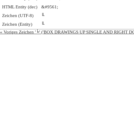
HTML Entity (dec)
&#9561;
Zeichen (UTF-8)
╙
Zeichen (Entity)
╙
« Voriges Zeichen '╘' ('BOX DRAWINGS UP SINGLE AND RIGHT D