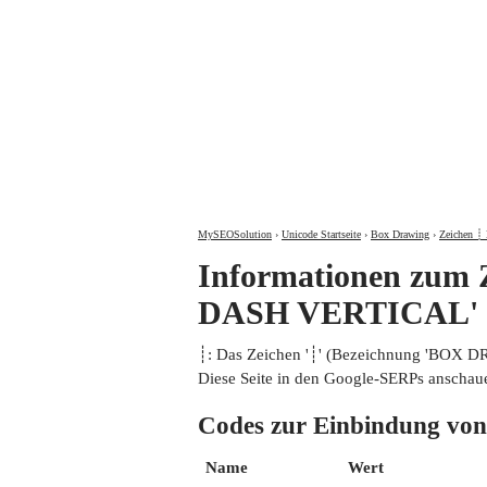
MySEOSolution
›
Unicode Startseite
›
Box Drawing
›
Zeichen ┊ 
Informationen zu
DASH VERTICAL'
┊: Das Zeichen '┊' (Bezeichnung 'BO
Diese Seite in den Google-SERPs anschau
Codes zur Einbindung
Name
Wert