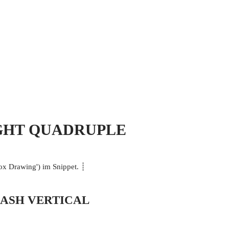
 MICH
KONTAKT UND IMPRESSUM
 LIGHT QUADRUPLE
Drawing') im Snippet. ┊
 DASH VERTICAL