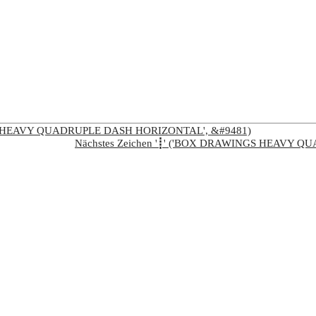
NGS HEAVY QUADRUPLE DASH HORIZONTAL', &#9481)
Nächstes Zeichen '┋' ('BOX DRAWINGS HEAVY Q