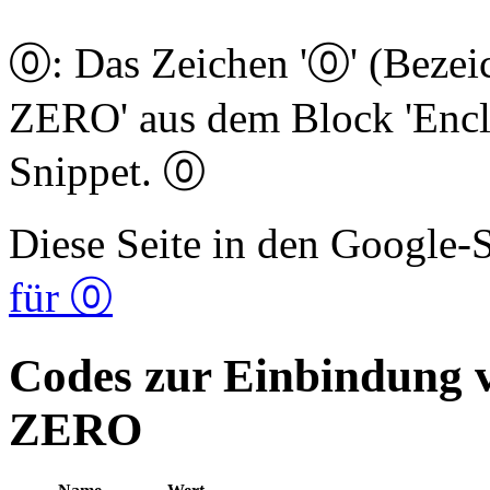
⓪: Das Zeichen '⓪' (Bez
ZERO' aus dem Block 'Encl
Snippet. ⓪
Diese Seite in den Google
für ⓪
Codes zur Einbindun
ZERO