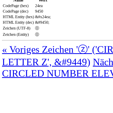
Name
Wert
CodePage (hex)
24ea
CodePage (dec)
9450
HTML Entity (hex)
&#x24ea;
HTML Entity (dec)
&#9450;
Zeichen (UTF-8)
⓪
Zeichen (Entity)
⓪
« Voriges Zeichen 'ⓩ' (
LETTER Z', &#9449)
Näch
CIRCLED NUMBER ELEVE