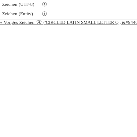
Zeichen (UTF-8)
ⓡ
Zeichen (Entity)
ⓡ
« Voriges Zeichen 'ⓠ' ('CIRCLED LATIN SMALL LETTER Q', &#944