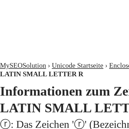
MySEOSolution
›
Unicode Startseite
›
Enclos
LATIN SMALL LETTER R
Informationen zum Z
LATIN SMALL LETT
ⓡ: Das Zeichen 'ⓡ' (Beze