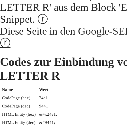
LETTER R' aus dem Block 'En
Snippet. ⓡ
Diese Seite in den Google-S
ⓡ
Codes zur Einbindung
LETTER R
Name
Wert
CodePage (hex)
24e1
CodePage (dec)
9441
HTML Entity (hex)
&#x24e1;
HTML Entity (dec)
&#9441;