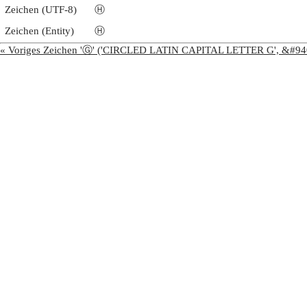
Zeichen (UTF-8)
Ⓗ
Zeichen (Entity)
Ⓗ
« Voriges Zeichen 'Ⓖ' ('CIRCLED LATIN CAPITAL LETTER G', &#94