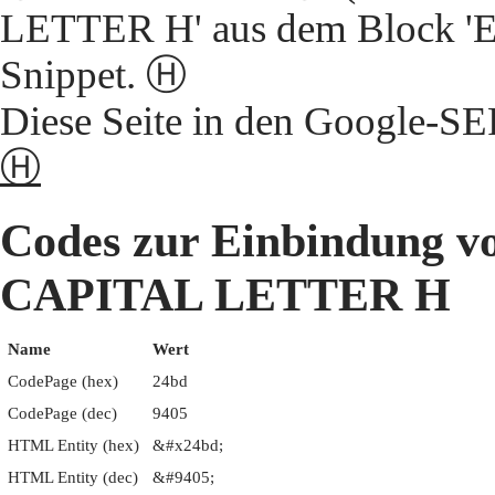
LETTER H' aus dem Block 'E
Snippet. Ⓗ
Diese Seite in den Google-S
Ⓗ
Codes zur Einbindung
CAPITAL LETTER H
Name
Wert
CodePage (hex)
24bd
CodePage (dec)
9405
HTML Entity (hex)
&#x24bd;
HTML Entity (dec)
&#9405;