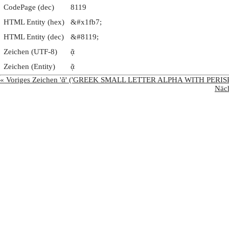
CodePage (dec)
8119
HTML Entity (hex)
&#x1fb7;
HTML Entity (dec)
&#8119;
Zeichen (UTF-8)
ᾷ
Zeichen (Entity)
ᾷ
« Voriges Zeichen 'ᾶ' ('GREEK SMALL LETTER ALPHA WITH PERIS
Näc