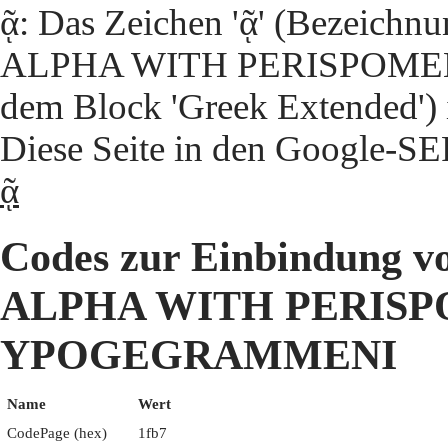
ᾷ: Das Zeichen 'ᾷ' (Bezei
ALPHA WITH PERISPOME
dem Block 'Greek Extended') 
Diese Seite in den Google-S
ᾷ
Codes zur Einbindun
ALPHA WITH PERISP
YPOGEGRAMMENI
Name
Wert
CodePage (hex)
1fb7