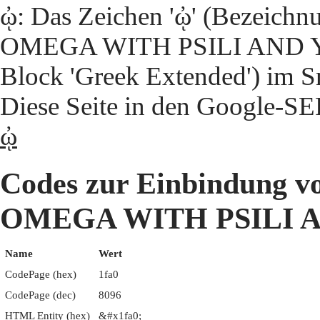
ᾠ: Das Zeichen 'ᾠ' (Beze
OMEGA WITH PSILI AND 
Block 'Greek Extended') im S
Diese Seite in den Google-S
ᾠ
Codes zur Einbindun
OMEGA WITH PSILI
Name
Wert
CodePage (hex)
1fa0
CodePage (dec)
8096
HTML Entity (hex)
&#x1fa0;