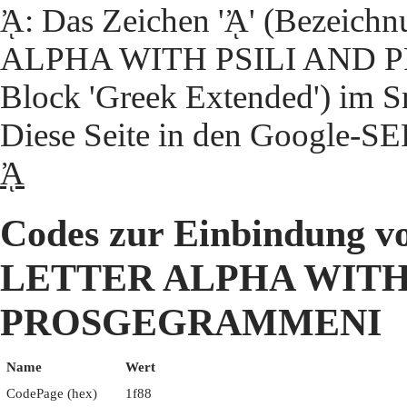
ᾈ: Das Zeichen 'ᾈ' (Bezei
ALPHA WITH PSILI AND 
Block 'Greek Extended') im S
Diese Seite in den Google-S
ᾈ
Codes zur Einbindung
LETTER ALPHA WITH 
PROSGEGRAMMENI
Name
Wert
CodePage (hex)
1f88