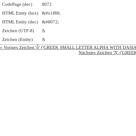
CodePage (dec)
8072
HTML Entity (hex)
&#x1f88;
HTML Entity (dec)
&#8072;
Zeichen (UTF-8)
ᾈ
Zeichen (Entity)
ᾈ
« Voriges Zeichen 'ᾇ' ('GREEK SMALL LETTER ALPHA WITH D
Nächstes Zeichen 'ᾉ' ('