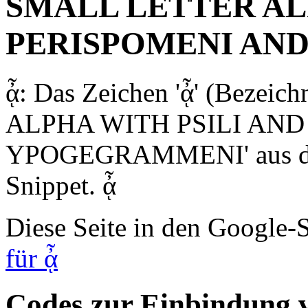
SMALL LETTER AL
PERISPOMENI AN
ᾆ: Das Zeichen 'ᾆ' (Bez
ALPHA WITH PSILI AN
YPOGEGRAMMENI' aus dem
Snippet. ᾆ
Diese Seite in den Google
für ᾆ
Codes zur Einbindun