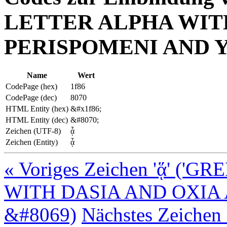
LETTER ALPHA WITH
PERISPOMENI AND
Name
Wert
CodePage (hex)
1f86
CodePage (dec)
8070
HTML Entity (hex)
&#x1f86;
HTML Entity (dec)
&#8070;
Zeichen (UTF-8)
ᾆ
Zeichen (Entity)
ᾆ
« Voriges Zeichen 'ᾅ' 
WITH DASIA AND OXIA
&#8069)
Nächstes Zeiche