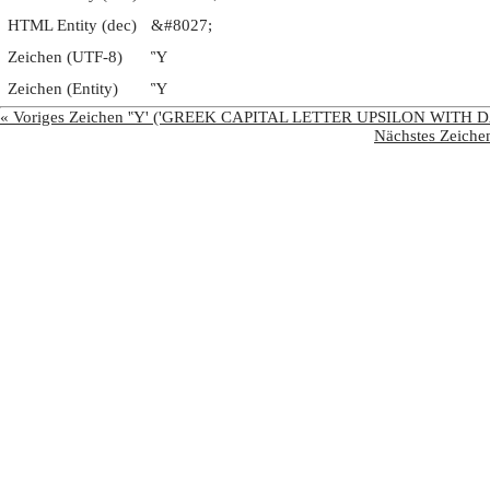
HTML Entity (dec)
&#8027;
Zeichen (UTF-8)
Ὓ
Zeichen (Entity)
Ὓ
« Voriges Zeichen 'Ὑ' ('GREEK CAPITAL LETTER UPSILON WITH D
Nächstes Zeic