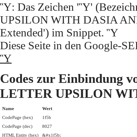
Ὓ: Das Zeichen 'Ὓ' (Beze
UPSILON WITH DASIA AND 
Extended') im Snippet. Ὓ
Diese Seite in den Google-S
Ὓ
Codes zur Einbindung
LETTER UPSILON WI
Name
Wert
CodePage (hex)
1f5b
CodePage (dec)
8027
HTML Entity (hex)
&#x1f5b;