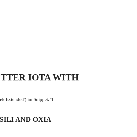
 MICH
KONTAKT UND IMPRESSUM
 LETTER IOTA WITH
 Extended') im Snippet. Ἴ
PSILI AND OXIA