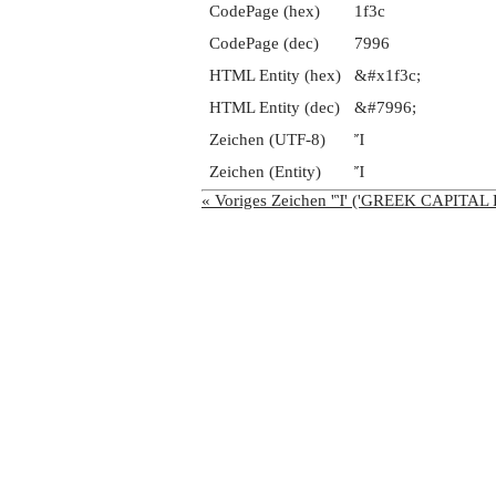
CodePage (hex)
1f3c
CodePage (dec)
7996
HTML Entity (hex)
&#x1f3c;
HTML Entity (dec)
&#7996;
Zeichen (UTF-8)
Ἴ
Zeichen (Entity)
Ἴ
« Voriges Zeichen 'Ἳ' ('GREEK CAPIT