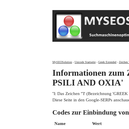
MySEOSolution
›
Unicode Startseite
›
Greek Extended
›
Zeichen 
Informationen zu
PSILI AND OXIA'
Ἴ: Das Zeichen 'Ἴ' (Bezeichnung 'GREE
Diese Seite in den Google-SERPs anschau
Codes zur Einbindung 
Name
Wert