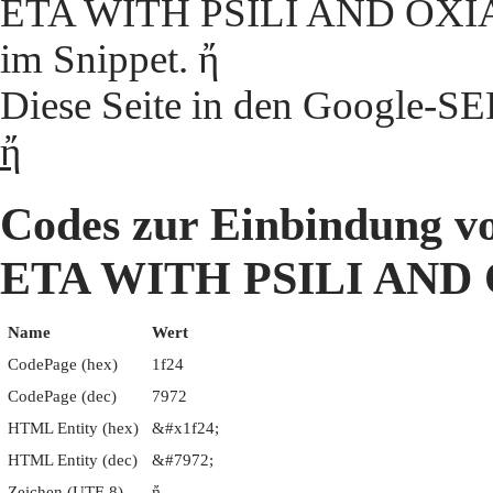
ETA WITH PSILI AND OXIA' 
im Snippet. ἤ
Diese Seite in den Google-S
ἤ
Codes zur Einbindun
ETA WITH PSILI AND
Name
Wert
CodePage (hex)
1f24
CodePage (dec)
7972
HTML Entity (hex)
&#x1f24;
HTML Entity (dec)
&#7972;
Zeichen (UTF-8)
ἤ