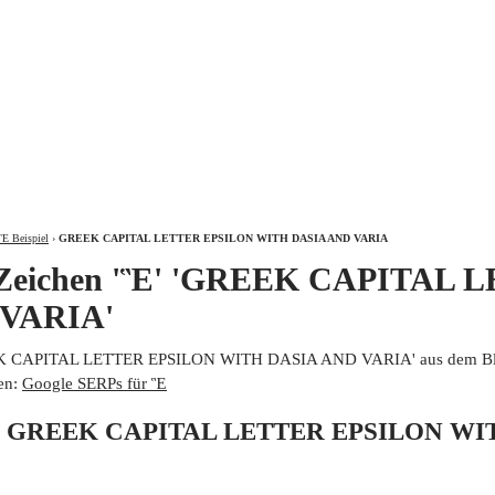
ÜBER
 Ἓ Beispiel
›
GREEK CAPITAL LETTER EPSILON WITH DASIA AND VARIA
m Zeichen 'Ἓ' 'GREEK CAPITAL
VARIA'
EK CAPITAL LETTER EPSILON WITH DASIA AND VARIA' aus dem Block
en:
Google SERPs für Ἓ
 von GREEK CAPITAL LETTER EPSILON W