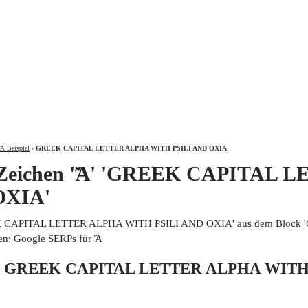
ÜBER
Ἄ Beispiel
›
GREEK CAPITAL LETTER ALPHA WITH PSILI AND OXIA
m Zeichen 'Ἄ' 'GREEK CAPITAL
OXIA'
EK CAPITAL LETTER ALPHA WITH PSILI AND OXIA' aus dem Block 'Gr
en:
Google SERPs für Ἄ
 von GREEK CAPITAL LETTER ALPHA WITH