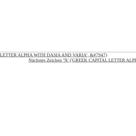
TAL LETTER ALPHA WITH DASIA AND VARIA', &#7947)
Nächstes Zeichen 'Ἅ' ('GREEK CAPITAL LETTER AL