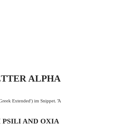
 MICH
KONTAKT UND IMPRESSUM
 LETTER ALPHA
eek Extended') im Snippet. Ἄ
 PSILI AND OXIA