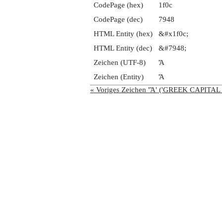
CodePage (hex)
1f0c
CodePage (dec)
7948
HTML Entity (hex)
&#x1f0c;
HTML Entity (dec)
&#7948;
Zeichen (UTF-8)
Ἄ
Zeichen (Entity)
Ἄ
« Voriges Zeichen 'Ἃ' ('GREEK CAPI