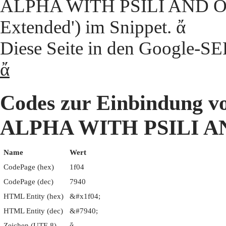
ALPHA WITH PSILI AND OXI
Extended') im Snippet. ἄ
Diese Seite in den Google-S
ἄ
Codes zur Einbindun
ALPHA WITH PSILI A
Name
Wert
CodePage (hex)
1f04
CodePage (dec)
7940
HTML Entity (hex)
&#x1f04;
HTML Entity (dec)
&#7940;
Zeichen (UTF-8)
ἄ