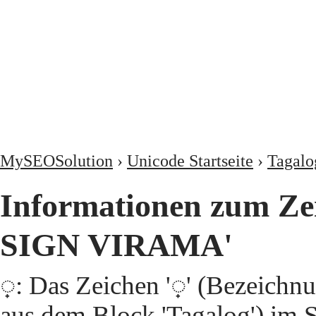
MySEOSolution
›
Unicode Startseite
›
Tagalo
Informationen zum Z
SIGN VIRAMA'
᜔: Das Zeichen '᜔' (Bezei
aus dem Block 'Tagalog') im S