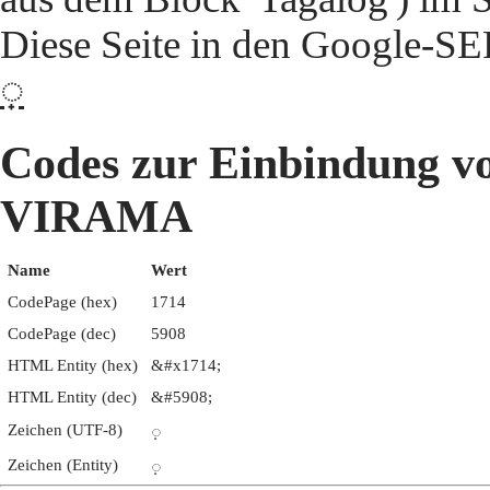
Diese Seite in den Google-S
᜔
Codes zur Einbindung
VIRAMA
Name
Wert
CodePage (hex)
1714
CodePage (dec)
5908
HTML Entity (hex)
&#x1714;
HTML Entity (dec)
&#5908;
Zeichen (UTF-8)
᜔
Zeichen (Entity)
᜔