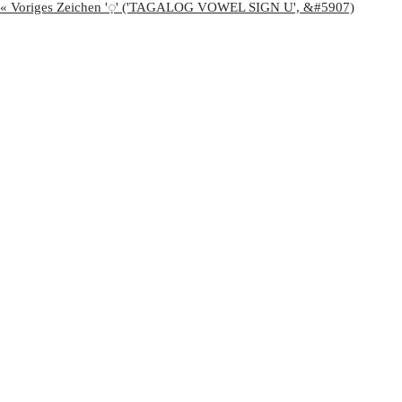
« Voriges Zeichen 'ᜓ' ('TAGALOG VOWEL SIGN U', &#5907)