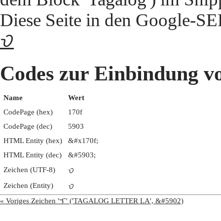
Diese Seite in den Google-S
ᜏ
Codes zur Einbindun
Name
Wert
CodePage (hex)
170f
CodePage (dec)
5903
HTML Entity (hex)
&#x170f;
HTML Entity (dec)
&#5903;
Zeichen (UTF-8)
ᜏ
Zeichen (Entity)
ᜏ
« Voriges Zeichen 'ᜎ' ('TAGALOG LETTER LA', &#5902)