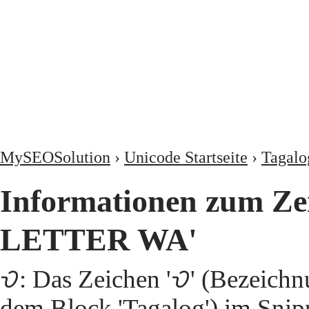
MySEOSolution
›
Unicode Startseite
›
Tagalo
Informationen zum Z
LETTER WA'
ᜏ: Das Zeichen 'ᜏ' (Bezei
dem Block 'Tagalog') im Snip