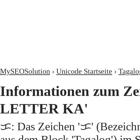
MySEOSolution
›
Unicode Startseite
›
Tagalo
Informationen zum Z
LETTER KA'
ᜃ: Das Zeichen 'ᜃ' (Beze
aus dem Block 'Tagalog') im 