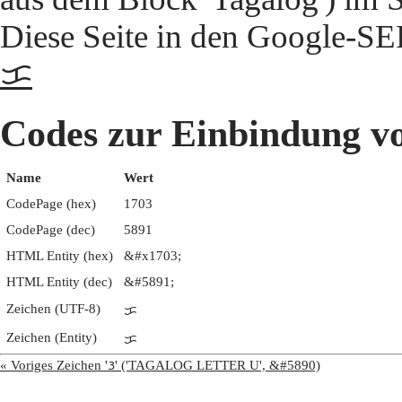
Diese Seite in den Google-S
ᜃ
Codes zur Einbindun
Name
Wert
CodePage (hex)
1703
CodePage (dec)
5891
HTML Entity (hex)
&#x1703;
HTML Entity (dec)
&#5891;
Zeichen (UTF-8)
ᜃ
Zeichen (Entity)
ᜃ
« Voriges Zeichen 'ᜂ' ('TAGALOG LETTER U', &#5890)