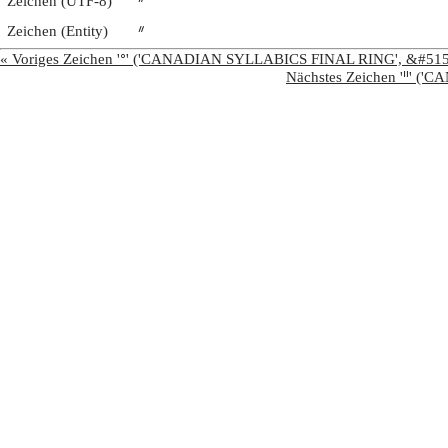
Zeichen (UTF-8)
ᐥ
Zeichen (Entity)
ᐥ
« Voriges Zeichen 'ᐤ' ('CANADIAN SYLLABICS FINAL RING', &#51
Nächstes Zeichen 'ᐦ'