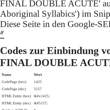
FINAL DOUBLE ACUTE' aus 
Aboriginal Syllabics') im Snip
Diese Seite in den Google-S
ᐥ
Codes zur Einbindung
FINAL DOUBLE ACUT
Name
Wert
CodePage (hex)
1425
CodePage (dec)
5157
HTML Entity (hex)
&#x1425;
HTML Entity (dec)
&#5157;